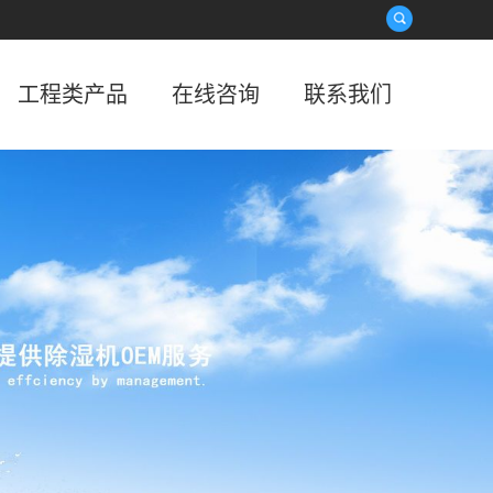
工程类产品
在线咨询
联系我们