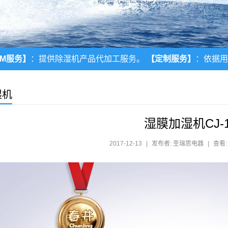
EM服务】
：提供除湿机产品代加工服务。
【定制服务】
：依据用
湿机
湿膜加湿机CJ-1
2017-12-13
|
发布者: 圣瑞思电器
|
查看: 