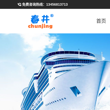
免费咨询热线：
13456813713
首页