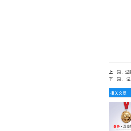
上一篇：
湿
下一篇：
湿
相关文章